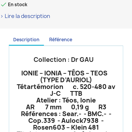

En stock
> Lire la description
Description
Référence
Collection : Dr GAU
IONIE – IONIA – TÉOS – TEOS
(TYPE D’AURIOL)
Tétartémorion c. 520-480 av
J-C TTB
Atelier : Téos, Ionie
AR 7 mm 0,19 g R3
Références : Sear.- - BMC.- -
Cop.339 - Aulock7938 -
Rosen603 – Klein 481