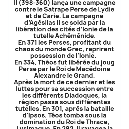
II (398-360) lança une campagne
contre le Satrape Perse de Lydie
et de Carie. La campagne
d’Agésilas II se solda par la
libération des cités d’Ionie de la
tutelle Achéménide.
En 371 les Perses, profitant du
chaos du monde Grec, reprirent
possession de l'Ionie.
En 334, Théos fut libérée du joug
Perse par le Roi de Macédoine
Alexandre le Grand.
Après la mort de ce dernier et les
luttes pour sa succession entre
les différents Diadoques, la
région passa sous différentes
tutelles. En 301, après la bataille
d'Ipsos, Téos tomba sous la
domination du Roi de Thrace,
Lysimaque. En 292, il ravagea la