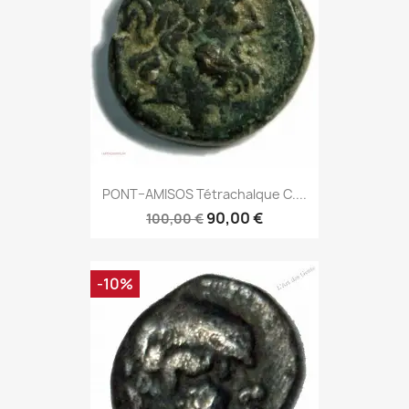
PONT–AMISOS Tétrachalque C....
90,00 €
100,00 €
-10%