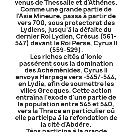
venus de Thessalie et d'Athènes.
Comme une grande partie de
l'Asie Mineure, passa à partir de
vers 700, sous protectorat des
Lydiens, jusqu’à la défaite du
dernier Roi Lydien, Crésus (561-
547) devant le Roi Perse, Cyrus II
(559-529).
Les riches cités d'Ionie
passèrent sous la domination
des Achéménides. Cyrus II
envoya Harpage vers -545/-544,
en Lydie, afin de soumettre les
villes Grecques. Cette action
entraîna l'exode d'une partie de
la population entre 545 et 540,
vers la Thrace en particulier où
elle participa à la refondation de
la cité d'Abdère.
Téos participa à la grande