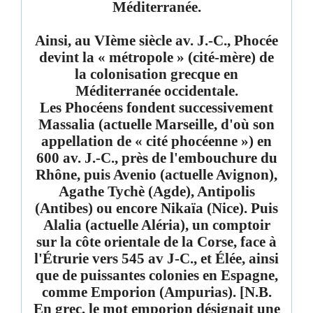
Méditerranée.
Ainsi, au VIème siècle av. J.-C.,
Phocée
devint la «
métropole
» (cité-mère) de
la colonisation grecque en
Méditerranée occidentale.
Les Phocéens fondent successivement
Massalia (actuelle Marseille, d'où son
appellation de « cité phocéenne ») en
600 av. J.-C., près de l'embouchure du
Rhône, puis Avenio (actuelle Avignon),
Agathe Tychè (Agde), Antipolis
(Antibes) ou encore Nikaïa (Nice). Puis
Alalia (actuelle Aléria), un comptoir
sur la côte orientale de la Corse, face à
l'Étrurie vers 545 av J-C., et Élée, ainsi
que de puissantes colonies en Espagne,
comme Emporion (Ampurias). [N.B.
En grec, le mot emporion désignait une