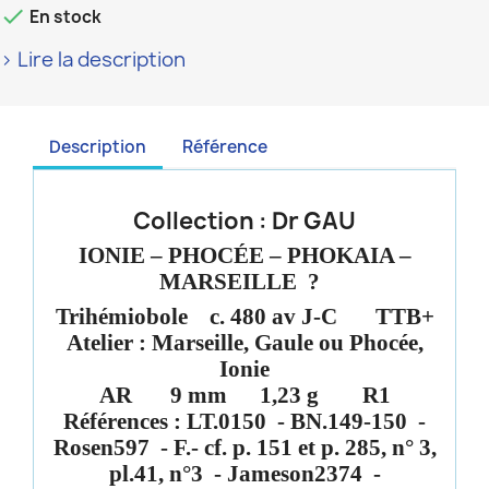

En stock
> Lire la description
Description
Référence
Collection : Dr GAU
IONIE – PHOCÉE – PHOKAIA –
MARSEILLE ?
Trihémiobole
c. 480 av J-C
TTB+
Atelier :
Marseille
, Gaule
ou Phocée
,
Ionie
AR
9 mm
1,23 g
R1
Références
: LT.0150
- BN.149-150
-
Rosen597
- F.- cf. p. 151 et p. 285, n° 3,
pl.41, n°3
- Jameson2374
-