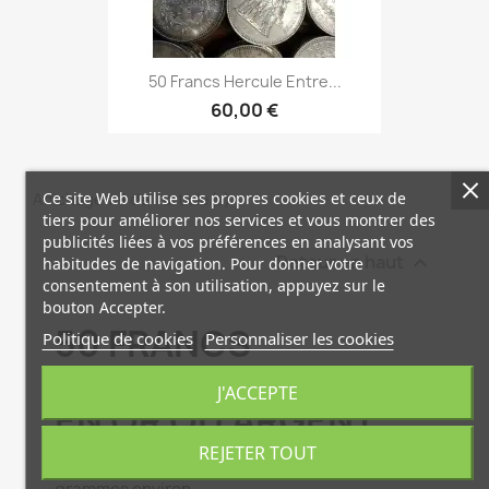
50 Francs Hercule Entre...
60,00 €
Ce site Web utilise ses propres cookies et ceux de
Affichage 1-1 de 1 article(s)
tiers pour améliorer nos services et vous montrer des
publicités liées à vos préférences en analysant vos
Retour en haut

habitudes de navigation. Pour donner votre
consentement à son utilisation, appuyez sur le
bouton Accepter.
50 FRANCS
Politique de cookies
Personnaliser les cookies
D'INVESTISSEMENT
J'ACCEPTE
EN OR OU ARGENT
REJETER TOUT
50 Francs Or 900/00 22 carats poids 16.12