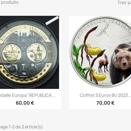
 2 produits.
Trier p
Aperçu rapide
Aperçu rapide


daille Europa "REPUBLICA...
Coffret 5 Euros BU 2023..
60,00 €
70,00 €
age 1-2 de 2 article(s)