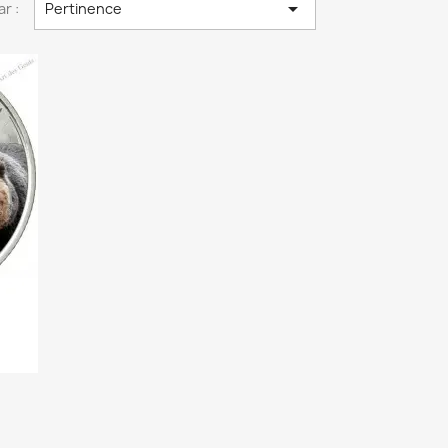

ar :
Pertinence
.