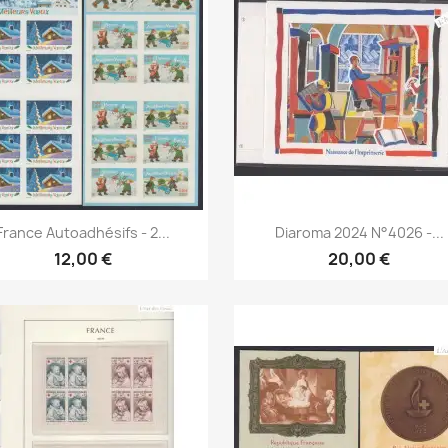
Aperçu rapide
Aperçu rapide


France Autoadhésifs - 2...
Diaroma 2024 N°4026 -...
12,00 €
20,00 €