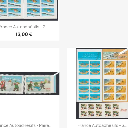
Aperçu rapide
Aperçu rapide


France Autoadhésifs - 2...
13,00 €
Aperçu rapide
Aperçu rapide


ance Autoadhésifs - Paire...
France Autoadhésifs - 3...