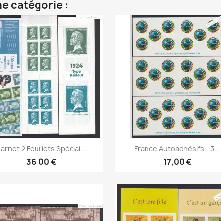
e catégorie :
Aperçu rapide
Aperçu rapide


arnet 2 Feuillets Spécial...
France Autoadhésifs - 3...
36,00 €
17,00 €