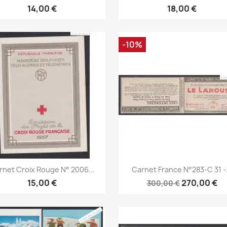
14,00 €
18,00 €
-10%
Aperçu rapide
Aperçu rapide


rnet Croix Rouge N° 2006...
Carnet France N°283-C 31 -.
15,00 €
270,00 €
300,00 €