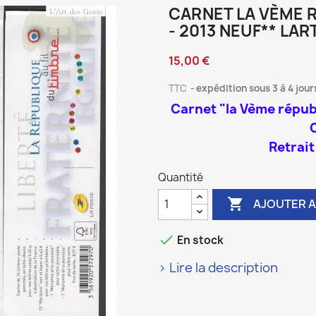
CARNET LA VÈME R
- 2013 NEUF** LA
15,00 €
TTC
expédition sous 3 à 4 jour
Carnet "la Vème républ
Retrait
Quantité

AJOUTER A

En stock
> Lire la description