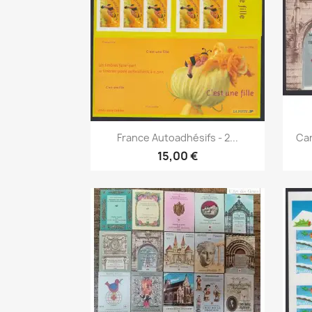
Aperçu rapide

France Autoadhésifs - 2...
Car
15,00 €