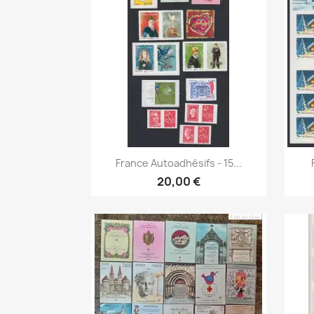
Aperçu rapide

France Autoadhésifs - 15...
20,00 €