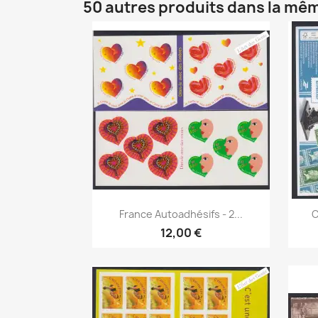
50 autres produits dans la mêm
Aperçu rapide

France Autoadhésifs - 2...
C
12,00 €