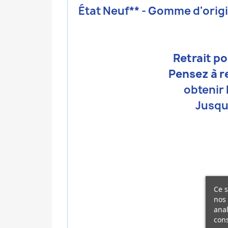
État Neuf** - Gomme d'origi
Retrait p
Pensez à r
obtenir 
Jusqu
Ce s
nos 
anal
cons