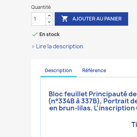
Quantité

AJOUTER AU PANIER

En stock
> Lire la description
Description
Référence
Bloc feuillet Principauté 
(n°334B à 337B),
Portrait de
en brun-lilas. L'inscript
T