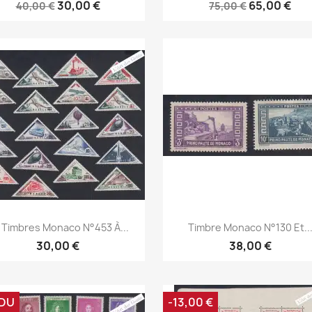
30,00 €
65,00 €
40,00 €
75,00 €
Aperçu rapide
Aperçu rapide


 Timbres Monaco N°453 À...
Timbre Monaco N°130 Et..
30,00 €
38,00 €
DU
-13,00 €