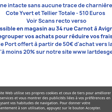
ne intacte sans aucune trace de charnière 
Cote Yvert et Tellier Totale -
510 Euros
Voir Scans recto verso
ossible en magasin au 34 rue Carnot à Avi
egrouper vos achats pour réduire vos frais
le Port offert à partir de 50€ d'achat vers l
'à moins 20% sur notre site www lartdesge
ite Web utilise ses propres cookies et ceux de tiers pour améliorer
services et vous montrer des publicités liées à vos préférences en
ysant vos habitudes de navigation. Pour donner votre
entement à son utilisation, appuyez sur le bouton Accepter.