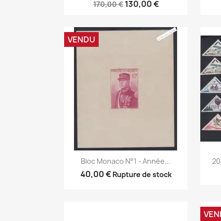
130,00 €
170,00 €
VENDU
Aperçu rapide

Bloc Monaco N°1 - Année...
20
40,00 €
Rupture de stock
VEN