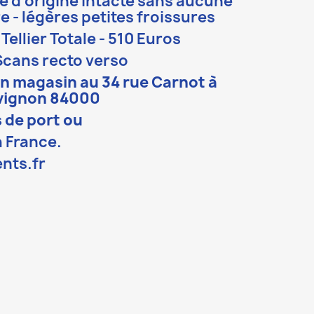
e d'origine intacte sans aucune
e - légères petites froissures
Tellier Totale -
510 Euros
Scans recto verso
en magasin au 34 rue Carnot à
vignon 84000
 de port ou
a France.
nts.fr