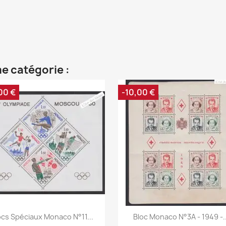
e catégorie :
00 €
-10,00 €
Aperçu rapide
Aperçu rapide


ocs Spéciaux Monaco N°11...
Bloc Monaco N°3A - 1949 -..