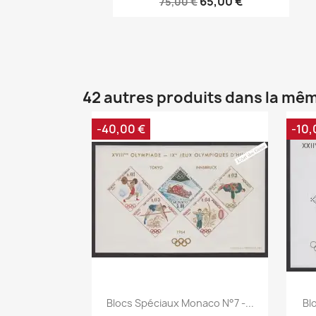
65,00 €
75,00 €
42 autres produits dans la mêm
-40,00 €
-10,
Aperçu rapide

Blocs Spéciaux Monaco N°7 -...
Bl