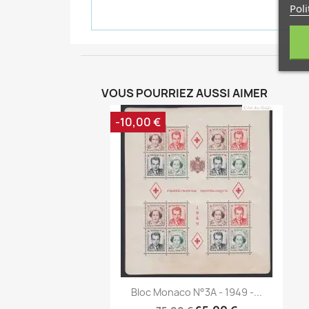
Poli
VOUS POURRIEZ AUSSI AIMER
-10,00 €
Aperçu rapide

Bloc Monaco N°3A - 1949 -...