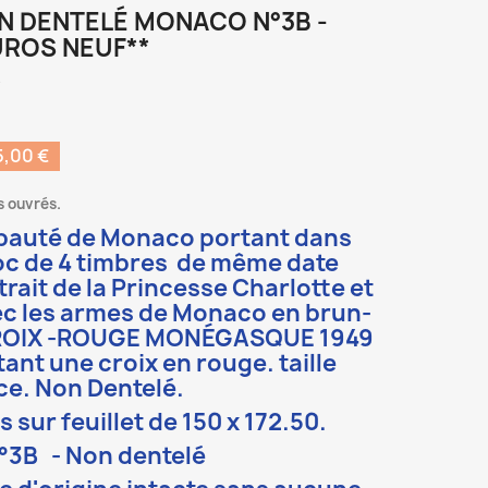
ON DENTELÉ MONACO N°3B -
EUROS NEUF**
R
,00 €
s ouvrés.
cipauté de Monaco
portant dans
loc de 4 timbres de même date
trait de la Princesse Charlotte et
c les armes de Monaco en brun-
n CROIX -ROUGE MONÉGASQUE 1949
ant une croix en rouge. taille
e. Non Dentelé.
sur feuillet de 150 x 172.50.
°3B - Non dentelé