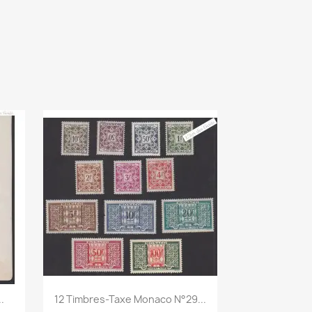
Aperçu rapide

.
12 Timbres-Taxe Monaco N°29...