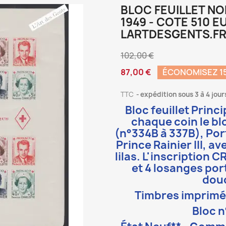
BLOC FEUILLET N
1949 - COTE 510 
LARTDESGENTS.F
102,00 €
87,00 €
ÉCONOMISEZ 15
TTC
expédition sous 3 à 4 jour
Bloc feuillet Prin
chaque coin le b
(n°334B à 337B),
Por
Prince Rainier III,
ave
lilas. L'inscriptio
et 4 losanges port
douc
Timbres imprimés 
Bloc n