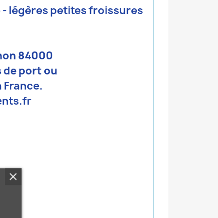
- légères petites froissures
gnon 84000
 de port ou
a France.
nts.fr