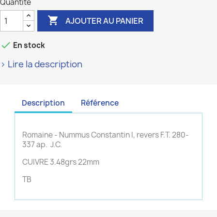
Quantité

AJOUTER AU PANIER

En stock
> Lire la description
Description
Référence
Romaine - Nummus Constantin I, revers F.T. 280-
337 ap. J.C.
CUIVRE 3.48grs 22mm
TB