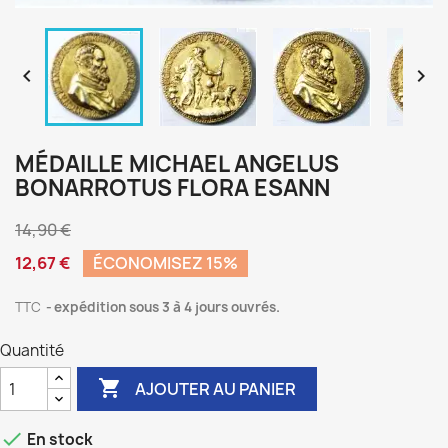


MÉDAILLE MICHAEL ANGELUS
BONARROTUS FLORA ESANN
14,90 €
12,67 €
ÉCONOMISEZ 15%
TTC
expédition sous 3 à 4 jours ouvrés.
Quantité

AJOUTER AU PANIER

En stock