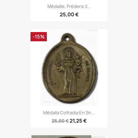
Médaille, Fréderic II...
25,00 €
-15%
Médalla Cofradia En Sn...
21,25 €
25,00 €