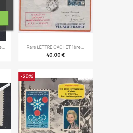
Aperçu rapide

...
Rare LETTRE CACHET 1ère...
40,00 €
-20%