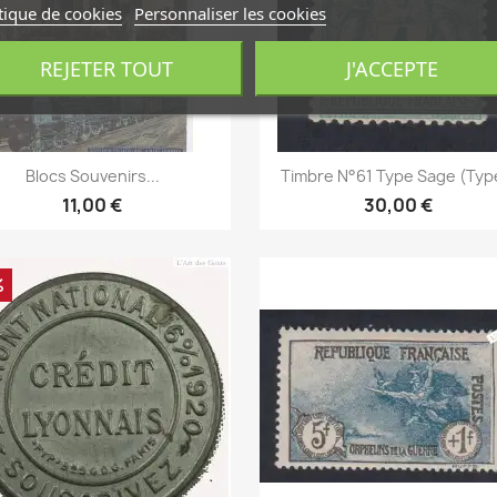
tique de cookies
Personnaliser les cookies
REJETER TOUT
J'ACCEPTE
Aperçu rapide
Aperçu rapide


Blocs Souvenirs...
Timbre N°61 Type Sage (Type
11,00 €
30,00 €
%