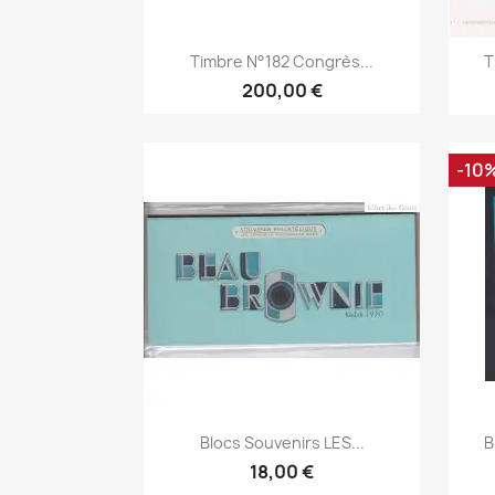
Aperçu rapide

Timbre N°182 Congrès...
T
200,00 €
-10
Aperçu rapide

Blocs Souvenirs LES...
B
18,00 €