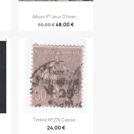
Aperçu rapide

Album X° Jeux D'hiver...
48,00 €
60,00 €
Aperçu rapide

Timbre N°276 Caisse...
24,00 €