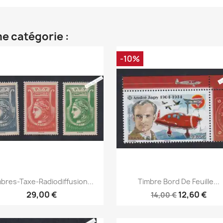
e catégorie :
-10%
Aperçu rapide
Aperçu rapide


bres-Taxe-Radiodiffusion...
Timbre Bord De Feuille...
29,00 €
12,60 €
14,00 €