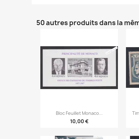
50 autres produits dans la mêm
Aperçu rapide

Bloc Feuillet Monaco...
Tim
10,00 €