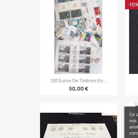
-10
Aperçu rapide

100 Euros De Timbres En...
50,00 €
Ce s
nos 
anal
cons