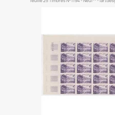
feuille 25 Timbres N°1194 - Neuf** - lartdes