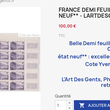
gents.fr
FRANCE DEMI FEUIL
NEUF** - LARTDES
100,00 €
TTC
Belle Demi feuil
état neuf** :
excelle
Cote Yver
L'Art Des Gents, Ph
ret
Quantité

AJOUTER A