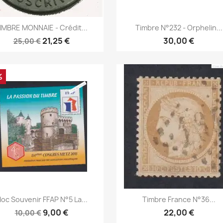
Aperçu rapide
Aperçu rapide


IMBRE MONNAIE - Crédit...
Timbre N°232 - Orphelin...
21,25 €
30,00 €
25,00 €
%
Aperçu rapide
Aperçu rapide


loc Souvenir FFAP N°5 La...
Timbre France N°36...
9,00 €
22,00 €
10,00 €