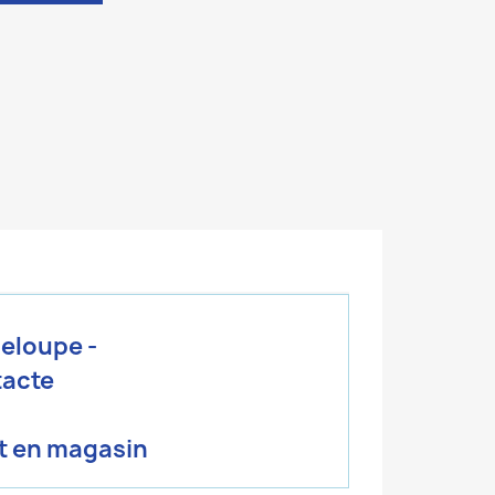
deloupe -
tacte
ait en magasin