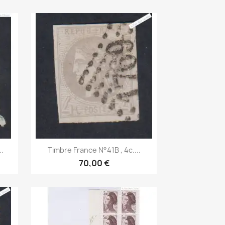
Aperçu rapide

.
Timbre France N°41B , 4c....
70,00 €