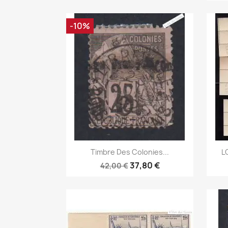
-10%
Aperçu rapide

Timbre Des Colonies...
L
37,80 €
42,00 €