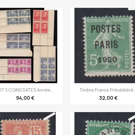
Aperçu rapide
Aperçu rapide


OT 5 COINS DATES Année...
Timbre France Préoblitéré..
94,00 €
32,00 €