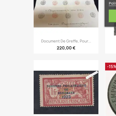
Poli
Aperçu rapide

Document De Greffe, Pour...
220,00 €
-15