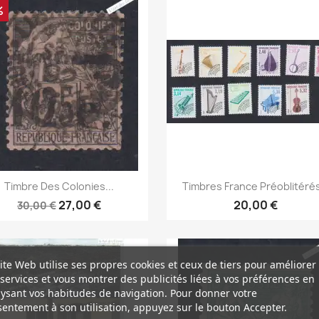
%
Aperçu rapide
Aperçu rapide


Timbre Des Colonies...
Timbres France Préoblitérés
27,00 €
20,00 €
30,00 €
ite Web utilise ses propres cookies et ceux de tiers pour améliorer
services et vous montrer des publicités liées à vos préférences en
ysant vos habitudes de navigation. Pour donner votre
entement à son utilisation, appuyez sur le bouton Accepter.